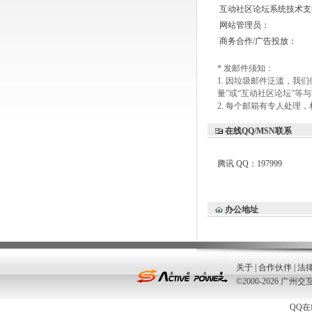
互动社区论坛系统技术支
网站管理员：
商务合作/广告投放：
* 发邮件须知：
1. 因垃圾邮件泛滥，
量”或“互动社区论坛”等
2. 每个邮箱有专人处
在线QQ/MSN联系
腾讯 QQ：197999
办公地址
关于
|
合作伙伴
|
法
©2000-2026 
QQ在