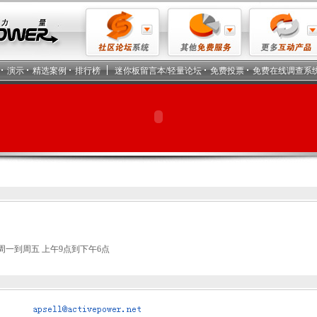
演示
精选案例
排行榜
迷你板留言本/轻量论坛
免费投票
免费在线调查系
一到周五 上午9点到下午6点