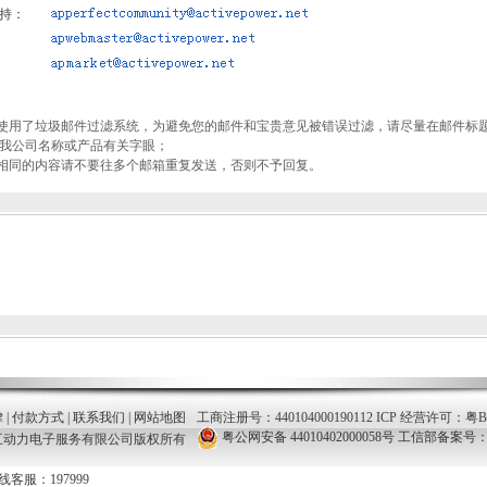
持：
我们使用了垃圾邮件过滤系统，为避免您的邮件和宝贵意见被错误过滤，请尽量在邮件标
与我公司名称或产品有关字眼；
理，相同的内容请不要往多个邮箱重复发送，否则不予回复。
律
|
付款方式
|
联系我们
|
网站地图
工商注册号：440104000190112 ICP 经营许可：粤B2-
粤公网安备 44010402000058号
工信部备案号：粤I
广州交互动力电子服务有限公司版权所有
线客服：197999